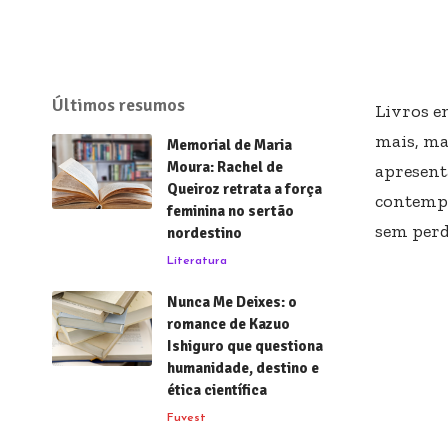
Últimos resumos
Livros e
mais, ma
Memorial de Maria
Moura: Rachel de
apresent
Queiroz retrata a força
contempo
feminina no sertão
sem perd
nordestino
Literatura
Nunca Me Deixes: o
romance de Kazuo
Ishiguro que questiona
humanidade, destino e
ética científica
Fuvest