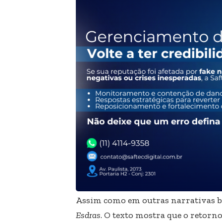
Assim como em outras narrativas bíb
Esdras
. O texto mostra que o retorno