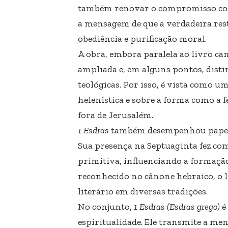
também renovar o compromisso com 
a mensagem de que a verdadeira res
obediência e purificação moral.
A obra, embora paralela ao livro ca
ampliada e, em alguns pontos, distin
teológicas. Por isso, é vista como 
helenística e sobre a forma como a 
fora de Jerusalém.
1 Esdras
também desempenhou papel s
Sua presença na Septuaginta fez com
primitiva, influenciando a formação 
reconhecido no cânone hebraico, o li
literário em diversas tradições.
No conjunto,
1 Esdras (Esdras grego)
é
espiritualidade. Ele transmite a me