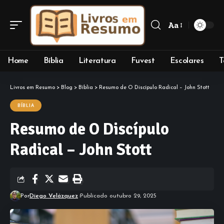
Aa
Font
Resizer
Home
Bíblia
Literatura
Fuvest
Escolares
T
Livros em Resumo
>
Blog
>
Bíblia
>
Resumo de O Discípulo Radical – John Stott
BÍBLIA
Resumo de O Discípulo
Radical – John Stott
Por
Diego Velázquez
Publicado outubro 29, 2025