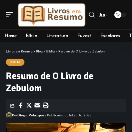
Aa
Font
Resizer
Home
Bíblia
Literatura
Fuvest
Escolares
T
Livros em Resumo
>
Blog
>
Bíblia
>
Resumo de O Livro de Zebulom
BÍBLIA
Resumo de O Livro de
Zebulom
Por
Diego Velázquez
Publicado outubro 17, 2025