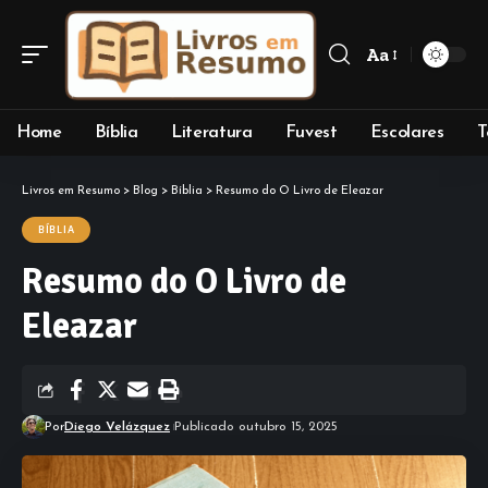
Aa
Font
Resizer
Home
Bíblia
Literatura
Fuvest
Escolares
T
Livros em Resumo
>
Blog
>
Bíblia
>
Resumo do O Livro de Eleazar
BÍBLIA
Resumo do O Livro de
Eleazar
Por
Diego Velázquez
Publicado outubro 15, 2025