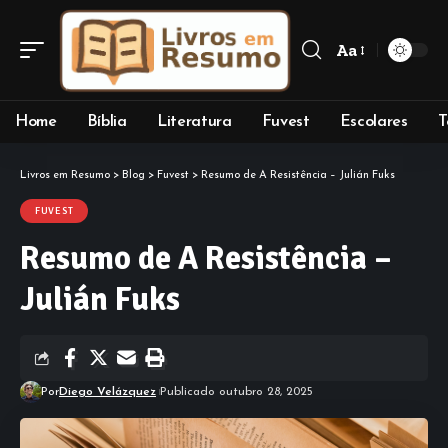
Aa
Font
Resizer
Home
Bíblia
Literatura
Fuvest
Escolares
T
Livros em Resumo
>
Blog
>
Fuvest
>
Resumo de A Resistência – Julián Fuks
FUVEST
Resumo de A Resistência –
Julián Fuks
Por
Diego Velázquez
Publicado outubro 28, 2025