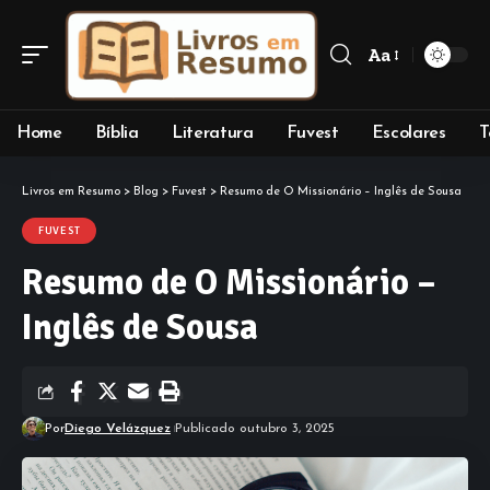
Aa
Font
Resizer
Home
Bíblia
Literatura
Fuvest
Escolares
T
Livros em Resumo
>
Blog
>
Fuvest
>
Resumo de O Missionário – Inglês de Sousa
FUVEST
Resumo de O Missionário –
Inglês de Sousa
Por
Diego Velázquez
Publicado outubro 3, 2025