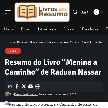
Aa
Font
Resizer
Home
Bíblia
Literatura
Fuvest
Escolares
T
Livros em Resumo
>
Blog
>
Fuvest
>
Resumo do Livro “Menina a Caminho” de Raduan Nassar
FUVEST
Resumo do Livro “Menina a
Caminho” de Raduan Nassar
Por
Diego Velázquez
Publicado novembro 9, 2023