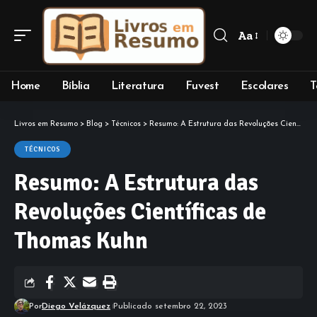
Aa
Font
Resizer
Home
Bíblia
Literatura
Fuvest
Escolares
T
Livros em Resumo
>
Blog
>
Técnicos
>
Resumo: A Estrutura das Revoluções Científicas de Thomas Kuhn
TÉCNICOS
Resumo: A Estrutura das
Revoluções Científicas de
Thomas Kuhn
Por
Diego Velázquez
Publicado setembro 22, 2023