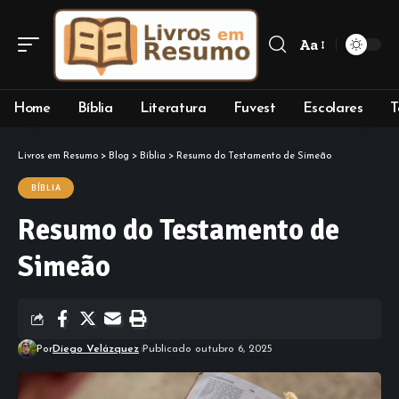
Aa
Font
Resizer
Home
Bíblia
Literatura
Fuvest
Escolares
T
Livros em Resumo
>
Blog
>
Bíblia
>
Resumo do Testamento de Simeão
BÍBLIA
Resumo do Testamento de
Simeão
Por
Diego Velázquez
Publicado outubro 6, 2025