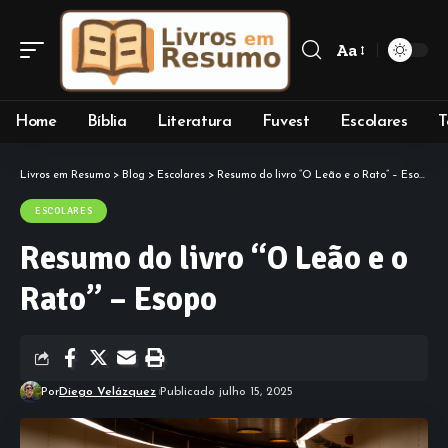
Aa
Font
Resizer
Home
Bíblia
Literatura
Fuvest
Escolares
T
Livros em Resumo
>
Blog
>
Escolares
>
Resumo do livro “O Leão e o Rato” – Esopo
ESCOLARES
Resumo do livro “O Leão e o
Rato” – Esopo
Por
Diego Velázquez
Publicado julho 15, 2025