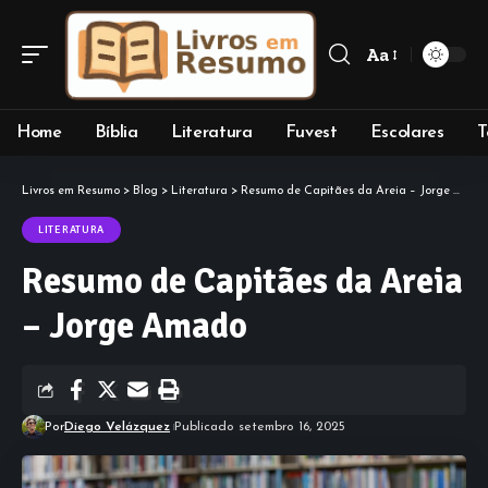
Aa
Font
Resizer
Home
Bíblia
Literatura
Fuvest
Escolares
T
Livros em Resumo
>
Blog
>
Literatura
>
Resumo de Capitães da Areia – Jorge Amado
LITERATURA
Resumo de Capitães da Areia
– Jorge Amado
Por
Diego Velázquez
Publicado setembro 16, 2025