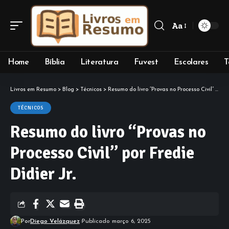
Aa
Font
Resizer
Home
Bíblia
Literatura
Fuvest
Escolares
T
Livros em Resumo
>
Blog
>
Técnicos
>
Resumo do livro “Provas no Processo Civil” por Fredie Didier Jr.
TÉCNICOS
Resumo do livro “Provas no
Processo Civil” por Fredie
Didier Jr.
Por
Diego Velázquez
Publicado março 6, 2025