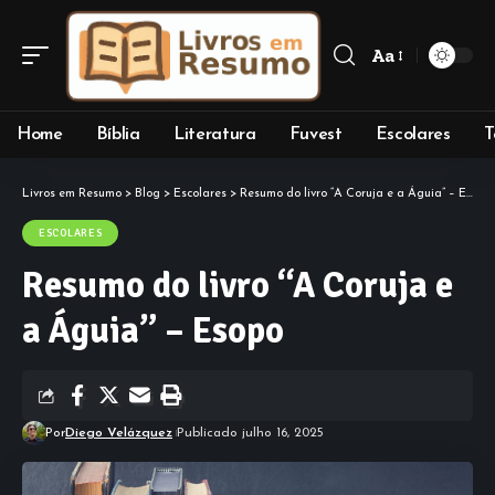
Aa
Font
Resizer
Home
Bíblia
Literatura
Fuvest
Escolares
T
Livros em Resumo
>
Blog
>
Escolares
>
Resumo do livro “A Coruja e a Águia” – Esopo
ESCOLARES
Resumo do livro “A Coruja e
a Águia” – Esopo
Por
Diego Velázquez
Publicado julho 16, 2025