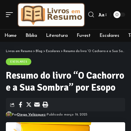
Aa
Font
Resizer
Home
Bíblia
Literatura
Fuvest
Escolares
T
Livros em Resumo
>
Blog
>
Escolares
>
Resumo do livro “O Cachorro e a Sua Sombra” por Esopo
ESCOLARES
Resumo do livro “O Cachorro
e a Sua Sombra” por Esopo
Por
Diego Velázquez
Publicado março 19, 2025